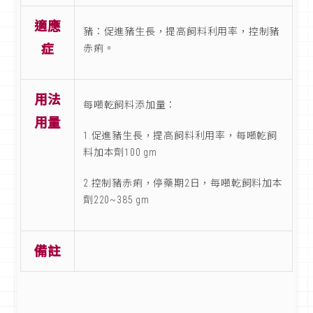
適應
豬：促進豬生長，提高飼料利用率，控制豬
症
赤痢。
用法
每噸乾飼料添加量：
用量
1.促進豬生長，提高飼料利用率，每噸乾飼
料加本劑100 gm
2.控制豬赤痢，停藥期2日，每噸乾飼料加本
劑220~385 gm
備註