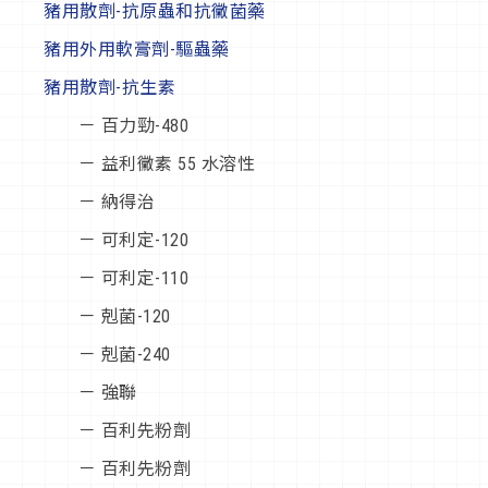
豬用散劑-抗原蟲和抗黴菌藥
豬用外用軟膏劑-驅蟲藥
豬用散劑-抗生素
－ 百力勁-480
－ 益利黴素 55 水溶性
－ 納得治
－ 可利定-120
－ 可利定-110
－ 剋菌-120
－ 剋菌-240
－ 強聯
－ 百利先粉劑
－ 百利先粉劑