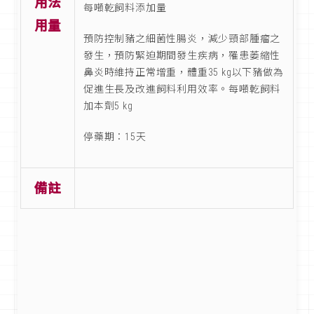
用法
每噸乾飼料添加量
用量
預防控制豬之細菌性腸炎，減少頸部腫瘤之
發生，預防緊迫期間發生疾病，罹患萎縮性
鼻炎時維持正常增重，體重35 kg以下豬做為
促進生長及改進飼料利用效率。每噸乾飼料
加本劑5 kg
停藥期：15天
備註