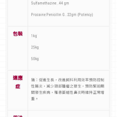
Sulfamethazine…44 gm
Procaine Penicillin G…22gm (Potency)
包裝
1kg
25kg
50kg
適應
豬：促進生長，改進飼料利用效率預防控制
症
性腸炎，減少頸部腫瘤之發生，預防緊迫期
間發生疾病，罹患萎縮性鼻炎時維持正常增
重。