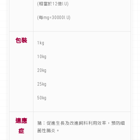
(相當於12億I.U)
(每mg=30000I.U)
包裝
1kg
10kg
20kg
25kg
50kg
適應
豬：促進生長及改進飼料利用效率，預防細
症
菌性腸炎。